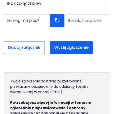
Brak załączników
Odpowiedz na pytanie captcha
Rozwiąż captche
↻
Ile nóg ma pies?
Dodaj załącznik
Wyślij zgłoszenie
Twoje zgłoszenie zostanie zaszyfrowane i
przekazane bezpiecznie do odbiorcy (osoby
wyznaczonej w naszej firmie).
Potrzebujesz więcej informacji w temacie
zgłaszania nieprawidłowości i ochrony
zgłaszających? Zapoznaj się z zasadami