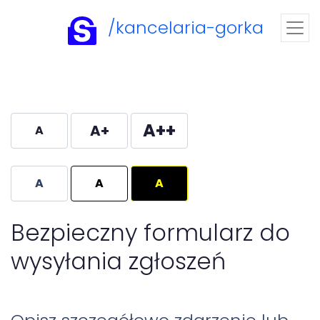
/kancelaria-gorka
A++
A+
A
A
A
A
Bezpieczny formularz do
wysyłania zgłoszeń