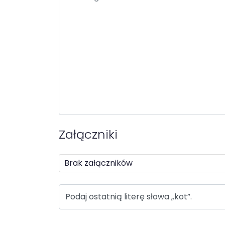
Załączniki
Brak załączników
Odpowiedz na pytanie captcha
Rozwiąż captche
Podaj ostatnią literę słowa „kot”.