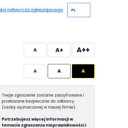
nka odbiorcza zgłaszającego
A++
A+
A
A
A
A
Twoje zgłoszenie zostanie zaszyfrowane i
przekazane bezpiecznie do odbiorcy
(osoby wyznaczonej w naszej firmie).
Potrzebujesz więcej informacji w
temacie zgłaszania nieprawidłowości i