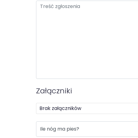
Treść zgłoszenia
Załączniki
Brak załączników
Odpowiedz na pytanie captcha
Rozwiąż captche
Ile nóg ma pies?