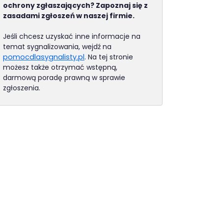
ochrony zgłaszających? Zapoznaj się z
zasadami zgłoszeń w naszej firmie.
Jeśli chcesz uzyskać inne informacje na
temat sygnalizowania, wejdź na
(otwiera się w nowej karcie)
pomocdlasygnalisty.pl
. Na tej stronie
możesz także otrzymać wstępną,
darmową poradę prawną w sprawie
zgłoszenia.