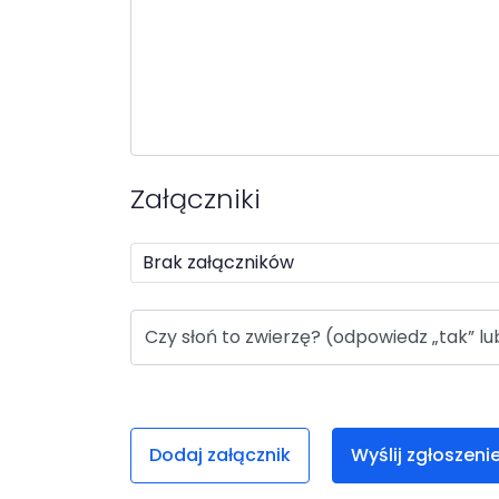
Załączniki
Brak załączników
Odpowiedz na pytanie captcha
Rozwiąż captche
Czy słoń to zwierzę? (odpowiedz „tak” lub
Dodaj załącznik
Wyślij zgłoszeni