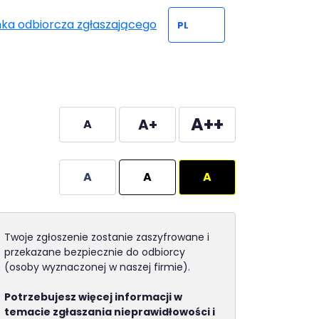
nka odbiorcza zgłaszającego
A++
A+
A
A
A
A
Twoje zgłoszenie zostanie zaszyfrowane i
przekazane bezpiecznie do odbiorcy
(osoby wyznaczonej w naszej firmie).
Potrzebujesz więcej informacji w
temacie zgłaszania nieprawidłowości i