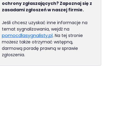
ochrony zgłaszających? Zapoznaj się z
zasadami zgłoszeń w naszej firmie.
Jeśli chcesz uzyskać inne informacje na
temat sygnalizowania, wejdź na
(otwiera się w nowej karcie)
pomocdlasygnalisty.pl
. Na tej stronie
możesz także otrzymać wstępną,
darmową poradę prawną w sprawie
zgłoszenia.