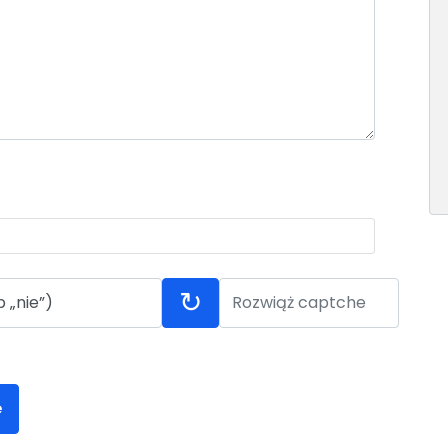
↻
 „nie”)
e